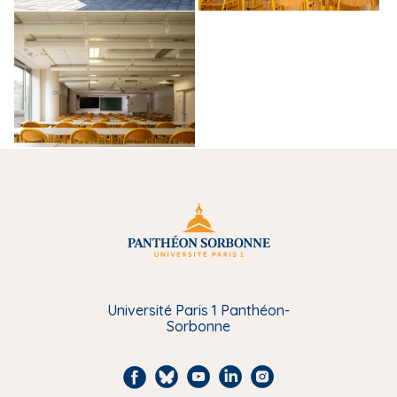
Université Paris 1 Panthéon-
Sorbonne
F
B
Y
L
I