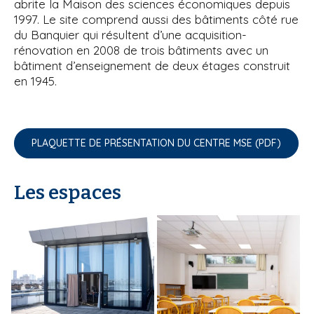
'
abrite la Maison des sciences économiques depuis
i
A
1997. Le site comprend aussi des bâtiments côté rue
r
p
du Banquier qui résultent d’une acquisition-
i
a
rénovation en 2008 de trois bâtiments avec un
a
l
bâtiment d’enseignement de deux étages construit
n
en 1945.
e
PLAQUETTE DE PRÉSENTATION DU CENTRE MSE (PDF)
Les espaces