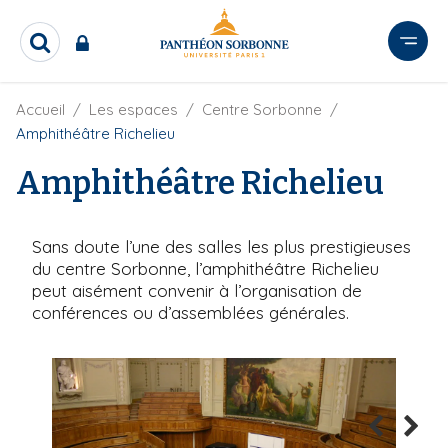
A
l
R
l
e
e
c
r
F
Accueil
Les espaces
Centre Sorbonne
h
i
e
a
Amphithéâtre Richelieu
l
r
u
d
c
Amphithéâtre Richelieu
c
'
h
o
A
e
r
n
r
i
Sans doute l’une des salles les plus prestigieuses
t
a
du centre Sorbonne, l’amphithéâtre Richelieu
e
n
peut aisément convenir à l’organisation de
e
n
conférences ou d’assemblées générales.
u
p
r
i
n
c