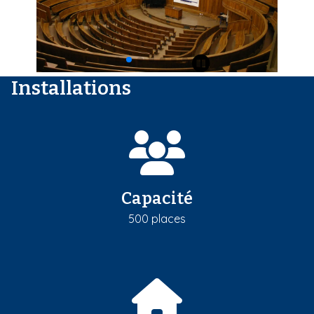
i
p
a
l
Installations
Capacité
500 places